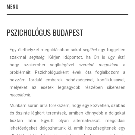
MENU
PSZICHOLÓGUS
PSZICHOLÓGUS BUDAPEST
BUDAPEST
Egy élethelyzet megoldásában sokat
segíthet
egy független
BEMUTATKOZÁS
szakmai
segítség
. Kérjen időpontot, ha Ön is
úgy érzi
,
hogy szakember segítségével
szeretné megoldani
a
KAPCSOLAT
problémáit. Pszichológusként évek óta foglalkozom a
hozzám forduló emberek nehézségeivel, konfliktusaival,
PSZICHOLÓGUS
melyeket az esetek legnagyobb részében sikeresen
megoldunk
.
BUDAPEST ÁRAK
Munkám során arra törekszem, hogy egy közvetlen, szabad
SZAKTERÜLETEK
és őszinte légkört teremtsek, amiben könnyebb a dolgokat
tisztán látni. Együtt olyan alternatívákat, megoldási
EBOOKOK
lehetőségeket dolgozhatunk ki, amik hozzásegítenek egy