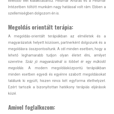
élhetőbb élet
kialakításához. Feldmár András és a Feldmár
KOSÁR
Intézetben töltött munkám nagy hatással volt rám. Ebben a
szellemiségben dolgozom én is.
BLOG
Megoldás orientált terápia:
A megoldás-orientált terápiákban az elméletek és a
magyarázatok helyett közösen, partnerként dolgozunk és a
megoldásra összpontosítunk. A cél minden esetben, hogy a
lehető leghamarabb tudjon olyan életet élni, amilyet
szeretne.
Száz jó magyarázatnál is többet ér egy működő
megoldás.
A modern megoldásközpontú terápiákban
minden esetben egyedi és egyénre szabott megoldásokat
találunk ki együtt, hiszen nincs két egyforma élethelyzet.
Ezért tartozik a bizonyítottan hatékony terápiás eljárások
közé.
Amivel foglalkozom: