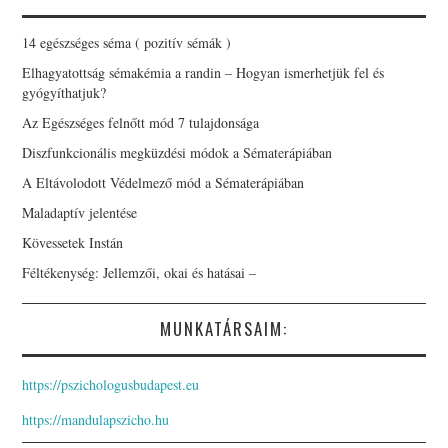
14 egészséges séma ( pozitív sémák )
Elhagyatottság sémakémia a randin – Hogyan ismerhetjük fel és
gyógyíthatjuk?
Az Egészséges felnőtt mód 7 tulajdonsága
Diszfunkcionális megküzdési módok a Sématerápiában
A Eltávolodott Védelmező mód a Sématerápiában
Maladaptív jelentése
Kövessetek Instán
Féltékenység: Jellemzői, okai és hatásai –
MUNKATÁRSAIM:
https://pszichologusbudapest.eu
https://mandulapszicho.hu