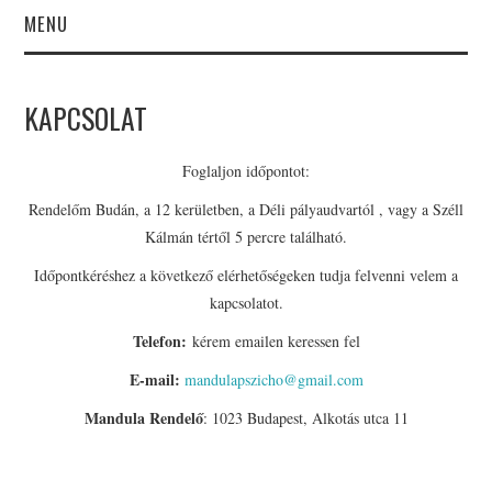
MENU
PSZICHOLÓGUS
KAPCSOLAT
BUDAPEST
Foglaljon időpontot:
BEMUTATKOZÁS
Rendelőm Budán, a 12 kerületben, a Déli pályaudvartól , vagy a Széll
Kálmán tértől 5 percre található.
KAPCSOLAT
Időpontkéréshez a következő elérhetőségeken tudja felvenni velem a
PSZICHOLÓGUS
kapcsolatot.
Telefon:
kérem emailen keressen fel
BUDAPEST ÁRAK
E-mail:
mandulapszicho@gmail.com
SZAKTERÜLETEK
Mandula Rendelő
: 1023 Budapest, Alkotás utca 11
EBOOKOK