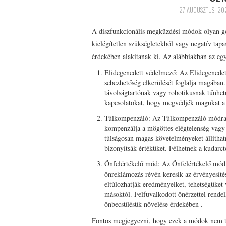
27 AUGUSZTUS, 20
A diszfunkcionális megküzdési módok olyan go
kielégítetlen szükségletekből vagy negatív tap
érdekében alakítanak ki. Az alábbiakban az egy
Elidegenedett védelmező: Az Elidegenedet
sebezhetőség elkerülését foglalja magában
távolságtartónak vagy robotikusnak tűnhet
kapcsolatokat, hogy megvédjék magukat a l
Túlkompenzáló: Az Túlkompenzáló módra jel
kompenzálja a mögöttes elégtelenség vagy
túlságosan magas követelményeket állíthat
bizonyítsák értéküket. Félhetnek a kudarc
Önfelértékelő mód: Az Önfelértékelő mód
önreklámozás révén keresik az érvényesíté
eltúlozhatják eredményeiket, tehetségüket 
másoktól. Felfuvalkodott önérzettel rende
önbecsülésük növelése érdekében .
Fontos megjegyezni, hogy ezek a módok nem te