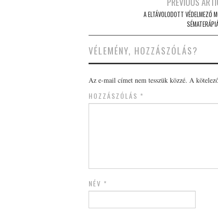
Post
PREVIOUS ARTI
navigation
A ELTÁVOLODOTT VÉDELMEZŐ M
SÉMATERÁPI
VÉLEMÉNY, HOZZÁSZÓLÁS?
Az e-mail címet nem tesszük közzé.
A kötelez
HOZZÁSZÓLÁS
*
NÉV
*