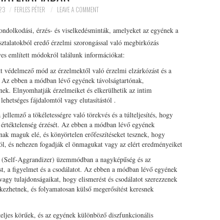
23
FERLES PÉTER
LEAVE A COMMENT
ndolkodási, érzés- és viselkedésminták, amelyeket az egyének a
asztalatokból eredő érzelmi szorongással való megbirkózás
es említett módokról találunk információkat:
t védelmező mód az érzelmektől való érzelmi elzárkózást és a
. Az ebben a módban lévő egyének távolságtartónak,
nek. Elnyomhatják érzelmeiket és elkerülhetik az intim
ehetséges fájdalomtól vagy elutasítástól .
lemző a tökéletességre való törekvés és a túlteljesítés, hogy
 értéktelenség érzését. Az ebben a módban lévő egyének
nak maguk elé, és könyörtelen erőfeszítéseket tesznek, hogy
tól, és nehezen fogadják el önmagukat vagy az elért eredményeiket
 (Self-Aggrandizer) üzemmódban a nagyképűség és az
st, a figyelmet és a csodálatot. Az ebben a módban lévő egyének
vagy tulajdonságaikat, hogy elismerést és csodálatot szerezzenek
lkezhetnek, és folyamatosan külső megerősítést keresnek
ljes körűek, és az egyének különböző diszfunkcionális