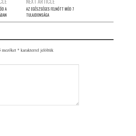
CLE
NEXT ARTICLE
ÓD A
AZ EGÉSZSÉGES FELNŐTT MÓD 7
ÁBAN
TULAJDONSÁGA
ő mezőket
*
karakterrel jelöltük