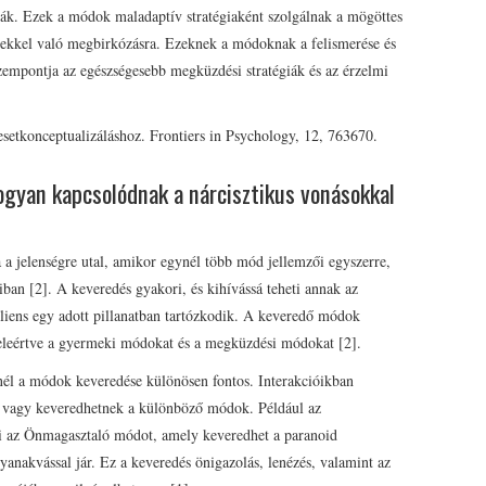
ák. Ezek a módok maladaptív stratégiaként szolgálnak a mögöttes
etekkel való megbirkózásra. Ezeknek a módoknak a felismerése és
zempontja az egészségesebb megküzdési stratégiák és az érzelmi
etkonceptualizáláshoz. Frontiers in Psychology, 12, 763670.
ogyan kapcsolódnak a nárcisztikus vonásokkal
a jelenségre utal, amikor egynél több mód jellemzői egyszerre,
iban [2]. A keveredés gyakori, és kihívássá teheti annak az
liens egy adott pillanatban tartózkodik. A keveredő módok
eleértve a gyermeki módokat és a megküzdési módokat [2].
nél a módok keveredése különösen fontos. Interakcióikban
vagy keveredhetnek a különböző módok. Például az
mzi az Önmagasztaló módot, amely keveredhet a paranoid
yanakvással jár. Ez a keveredés önigazolás, lenézés, valamint az