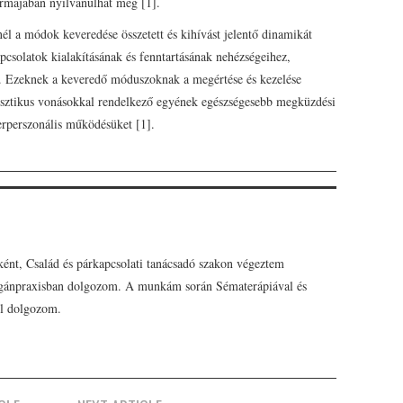
formájában nyilvánulhat meg [1].
él a módok keveredése összetett és kihívást jelentő dinamikát
csolatok kialakításának és fenntartásának nehézségeihez,
z. Ezeknek a keveredő móduszoknak a megértése és kezelése
cisztikus vonásokkal rendelkező egyének egészségesebb megküzdési
nterperszonális működésüket [1].
ént, Család és párkapcsolati tanácsadó szakon végeztem
agánpraxisban dolgozom. A munkám során Sématerápiával és
l dolgozom.