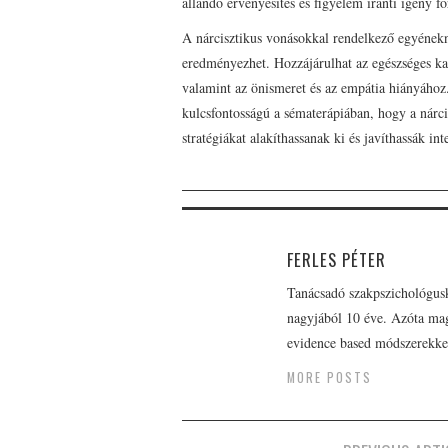
állandó érvényesítés és figyelem iránti igény 
A nárcisztikus vonásokkal rendelkező egyénekn
eredményezhet. Hozzájárulhat az egészséges kap
valamint az önismeret és az empátia hiányáho
kulcsfontosságú a sématerápiában, hogy a nár
stratégiákat alakíthassanak ki és javíthassák i
FERLES PÉTER
Tanácsadó szakpszichológusk
nagyjából 10 éve. Azóta m
evidence based módszerekke
MORE POSTS