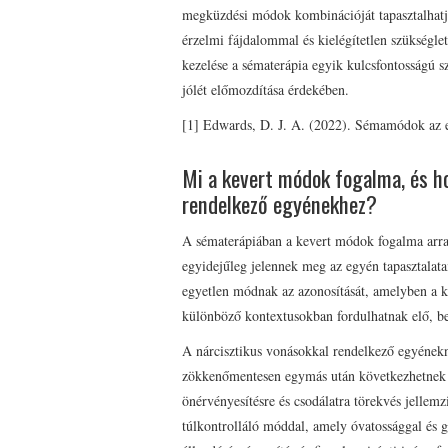
megküzdési módok kombinációját tapasztalhatj
érzelmi fájdalommal és kielégítetlen szükségl
kezelése a sématerápia egyik kulcsfontosságú s
jólét előmozdítása érdekében.
[1] Edwards, D. J. A. (2022). Sémamódok az es
Mi a kevert módok fogalma, és h
rendelkező egyénekhez?
A sématerápiában a kevert módok fogalma arra 
egyidejűleg jelennek meg az egyén tapasztalata
egyetlen módnak az azonosítását, amelyben a k
különböző kontextusokban fordulhatnak elő, b
A nárcisztikus vonásokkal rendelkező egyének
zökkenőmentesen egymás után következhetnek 
önérvényesítésre és csodálatra törekvés jelle
túlkontrolláló móddal, amely óvatossággal és g