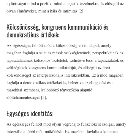
nyitottságot mind a pozitív, mind a negatív érzelmekre, és elősegíti az
olyan élményeket, mint a hála és intimitás [2].
Kölcsönösség, kongruens kommunikáció és
demokratikus értékek:
Az Egészséges felnőtt mód a kölcsönösség elvén alapul, amely
magában foglalja a saját és mások szükségleteinek, perspektíváinak és
tapasztalatainak kölcsönös tiszteletét. Lehetővé teszi a tapasztalatok és
szükségletek kongruens kommunikációját, és elősegíti az érett
kölcsönösséget az interperszonális interakciókban. Ez a mód magában
foglalja a demokratikus értékeket is, beleértve az elfogadást és a
másokkal szembeni, különböző tényezőkön alapuló
előítéletmentességet [3].
Egységes identitás:
Az egészséges felnőtt mód olyan végrehajtó funkcióként szolgál, amely
integrálja a többi mód működését. Ez magában foglalja a koherens