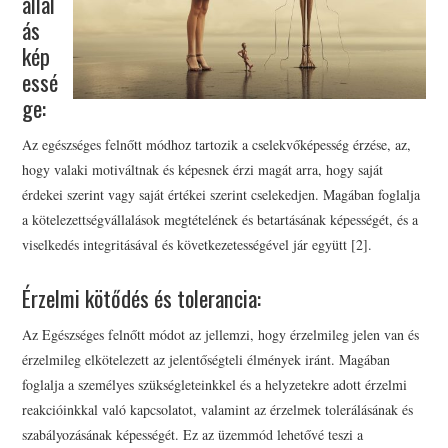
állal
ás
kép
essé
ge:
Az egészséges felnőtt módhoz tartozik a cselekvőképesség érzése, az,
hogy valaki motiváltnak és képesnek érzi magát arra, hogy saját
érdekei szerint vagy saját értékei szerint cselekedjen. Magában foglalja
a kötelezettségvállalások megtételének és betartásának képességét, és a
viselkedés integritásával és következetességével jár együtt [2].
Érzelmi kötődés és tolerancia:
Az Egészséges felnőtt módot az jellemzi, hogy érzelmileg jelen van és
érzelmileg elkötelezett az jelentőségteli élmények iránt. Magában
foglalja a személyes szükségleteinkkel és a helyzetekre adott érzelmi
reakcióinkkal való kapcsolatot, valamint az érzelmek tolerálásának és
szabályozásának képességét. Ez az üzemmód lehetővé teszi a