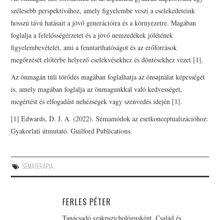
szélesebb perspektívához, amely figyelembe veszi a cselekedeteink
hosszú távú hatásait a jövő generációira és a környezetre. Magában
foglalja a felelősségérzetet és a jövő nemzedékek jólétének
figyelembevételét, ami a fenntarthatóságot és az erőforrások
megőrzését előtérbe helyező cselekvésekhez és döntésekhez vezet [1].
Az önmagán túli törődés magában foglalhatja az önsajnálat képességét
is, amely magában foglalja az önmagunkkal való kedvességet,
megértést és elfogadást nehézségek vagy szenvedés idején [1].
[1] Edwards, D. J. A. (2022). Sémamódok az esetkonceptualizációhoz:
Gyakorlati útmutató. Guilford Publications.
SÉMATERÁPIA
FERLES PÉTER
Tanácsadó szakpszichológusként, Család és