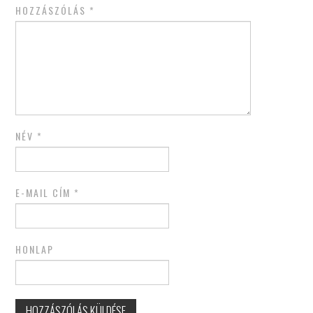
HOZZÁSZÓLÁS
*
NÉV
*
E-MAIL CÍM
*
HONLAP