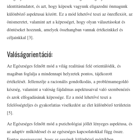
identitástudatot, és azt, hogy képesek vagyunk eligazodni önmagunk
különböző aspektusai között. Ez a mód lehetővé teszi az önreflexiót, az
önismeretet, valamint azt a képességet, hogy olyan választásokat és
döntéseket hozzunk, amelyek összhangban vannak értékeinkkel és
céljainkkal [3].
Valóságorientáció:
Az Egészséges felnőtt mód a világ realitásai felé orientálódik, és
magában foglalja a mindennapi helyzetek pontos, tájékozott
értékelését. Jellemzője a racionális gondolkodás, a problémamegoldó
készség, valamint a valóság fájdalmas aspektusaival való szembenézés
és azok elfogadásának képessége. Ez a mód lehetővé teszi a
felelősségteljes és gyakorlatias viselkedést az élet különböző területein
[5].
Az Egészséges felnőtt mód a pszichológiai jóllét lényeges aspektusa, és
az adaptív működéssel és az egészséges kapcsolatokkal függ össze.
Fontos megjegyezni, hogy az egyének különböző mértékben