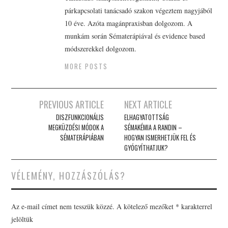
párkapcsolati tanácsadó szakon végeztem nagyjából
10 éve. Azóta magánpraxisban dolgozom. A
munkám során Sématerápiával és evidence based
módszerekkel dolgozom.
MORE POSTS
Post
PREVIOUS ARTICLE
NEXT ARTICLE
navigation
DISZFUNKCIONÁLIS
ELHAGYATOTTSÁG
MEGKÜZDÉSI MÓDOK A
SÉMAKÉMIA A RANDIN –
SÉMATERÁPIÁBAN
HOGYAN ISMERHETJÜK FEL ÉS
GYÓGYÍTHATJUK?
VÉLEMÉNY, HOZZÁSZÓLÁS?
Az e-mail címet nem tesszük közzé.
A kötelező mezőket
*
karakterrel
jelöltük