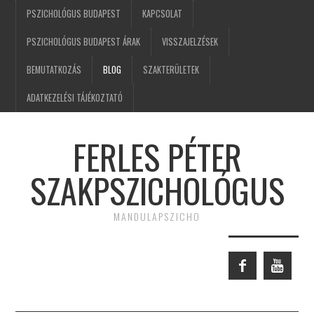
PSZICHOLÓGUS BUDAPEST
KAPCSOLAT
PSZICHOLÓGUS BUDAPEST ÁRAK
VISSZAJELZÉSEK
BEMUTATKOZÁS
BLOG
SZAKTERÜLETEK
ADATKEZELÉSI TÁJÉKOZTATÓ
FERLES PÉTER
SZAKPSZICHOLÓGUS
MANDULAPSZICHO