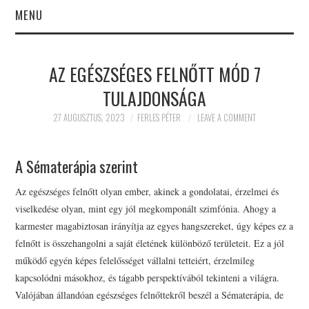
MENU
PSZICHOLÓGUS
AZ EGÉSZSÉGES FELNŐTT MÓD 7
BUDAPEST
TULAJDONSÁGA
BEMUTATKOZÁS
27 AUGUSZTUS, 2023
FERLES PÉTER
LEAVE A COMMENT
KAPCSOLAT
A Sématerápia szerint
PSZICHOLÓGUS
Az egészséges felnőtt olyan ember, akinek a gondolatai, érzelmei és
viselkedése olyan, mint egy jól megkomponált szimfónia. Ahogy a
BUDAPEST ÁRAK
karmester magabiztosan irányítja az egyes hangszereket, úgy képes ez a
felnőtt is összehangolni a saját életének különböző területeit. Ez a jól
SZAKTERÜLETEK
működő egyén képes felelősséget vállalni tetteiért, érzelmileg
kapcsolódni másokhoz, és tágabb perspektívából tekinteni a világra.
EBOOKOK
Valójában állandóan egészséges felnőttekről beszél a Sématerápia, de