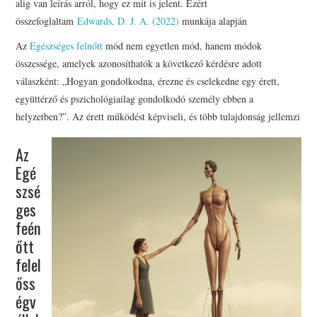
alig van leírás arról, hogy ez mit is jelent. Ezért
KOSÁR
összefoglaltam
Edwards, D. J. A. (2022)
munkája alapján
Az
Egészséges felnőtt
mód nem egyetlen mód, hanem módok
BLOG
összessége, amelyek azonosíthatók a következő kérdésre adott
válaszként: „Hogyan gondolkodna, érezne és cselekedne egy érett,
együttérző és pszichológiailag gondolkodó személy ebben a
helyzetben?”. Az érett működést képviseli, és több tulajdonság jellemzi
Az
Egé
szsé
ges
feén
őtt
felel
őss
égv