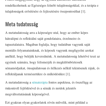
rendelkezhetnek az Egészséges felnőtt tulajdonságokkal, és a terápia e
tulajdonságok erősítésére és fejlesztésére összpontosíthat [1].
Meta tudatosság
A metatudatosság arra a képességre utal, hogy az ember képes
hátralépni és reflektálni saját gondolataira, érzelmeire és
tapasztalataira. Magában foglalja, hogy tudatában vagyunk saját
mentális folyamatainknak, és képesek vagyunk megfigyelni azokat
anélkül, hogy beléjük keverednénk. A metatudatosság lehetővé teszi az
egyének számára, hogy felismerjék és megkülönböztessék
sémamódjaikat, önsajnálatosan és ítélkezés nélkül tekintsenek rájuk, és
reflektáljanak természetükre és működésükre [1].
A metatudatosság a
sématerápia
fontos aspektusa, és összefügg az
önkontroll fejlődésével és a sémák és módok jelentős
megváltoztatásának képességével.
Ezt gyakran olyan gyakorlatok révén művelik, mint például a