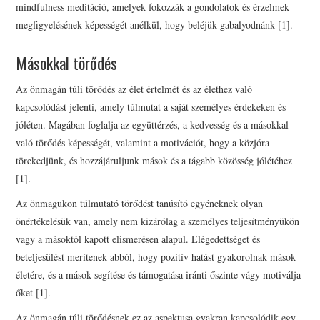
mindfulness meditáció, amelyek fokozzák a gondolatok és érzelmek
megfigyelésének képességét anélkül, hogy beléjük gabalyodnánk [1].
Másokkal törődés
Az önmagán túli törődés az élet értelmét és az élethez való
kapcsolódást jelenti, amely túlmutat a saját személyes érdekeken és
jóléten. Magában foglalja az együttérzés, a kedvesség és a másokkal
való törődés képességét, valamint a motivációt, hogy a közjóra
törekedjünk, és hozzájáruljunk mások és a tágabb közösség jólétéhez
[1].
Az önmagukon túlmutató törődést tanúsító egyéneknek olyan
önértékelésük van, amely nem kizárólag a személyes teljesítményükön
vagy a másoktól kapott elismerésen alapul. Elégedettséget és
beteljesülést merítenek abból, hogy pozitív hatást gyakorolnak mások
életére, és a mások segítése és támogatása iránti őszinte vágy motiválja
őket [1].
Az önmagán túli törődésnek ez az aspektusa gyakran kapcsolódik egy