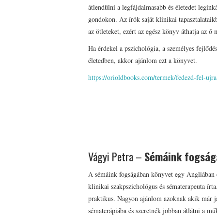
átlendülni a legfájdalmasabb és életedet legin
gondokon. Az írók saját klinikai tapasztalataik
az ötleteket, ezért az egész könyv áthatja az ő 
Ha érdekel a pszichológia, a személyes fejlődés
életedben, akkor ajánlom ezt a könyvet.
https://orioldbooks.com/termek/fedezd-fel-ujra
Vágyi Petra –
Sémáink fogság
A sémáink fogságában könyvet egy Angliában
klinikai szakpszichológus és sématerapeuta írta
praktikus. Nagyon ajánlom azoknak akik már j
sématerápiába és szeretnék jobban átlátni a mű