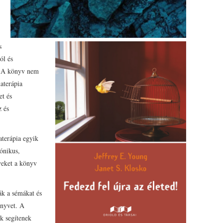
s
ól és
. A könyv nem
materápia
et és
z és
aterápia egyik
ónikus,
yeket a könyv
ják a sémákat és
önyvet. A
k segítenek