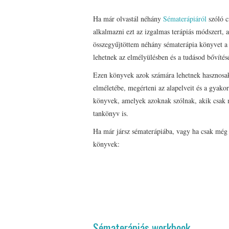
Ha már olvastál néhány
Sématerápiáról
szóló c
alkalmazni ezt az izgalmas terápiás módszert, 
összegyűjtöttem néhány sématerápia könyvet a
lehetnek az elmélyülésben és a tudásod bővítés
Ezen könyvek azok számára lehetnek hasznosak
elméletébe, megérteni az alapelveit és a gyakor
könyvek, amelyek azoknak szólnak, akik csak 
tankönyv is.
Ha már jársz sématerápiába, vagy ha csak még
könyvek:
Sématerápiás workbook