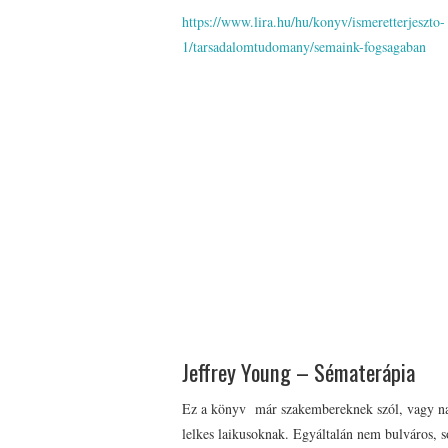
https://www.lira.hu/hu/konyv/ismeretterjeszto-
1/tarsadalomtudomany/semaink-fogsagaban
Jeffrey Young – Sématerápia
Ez a könyv már szakembereknek szól, vagy n
lelkes laikusoknak. Egyáltalán nem bulváros, 