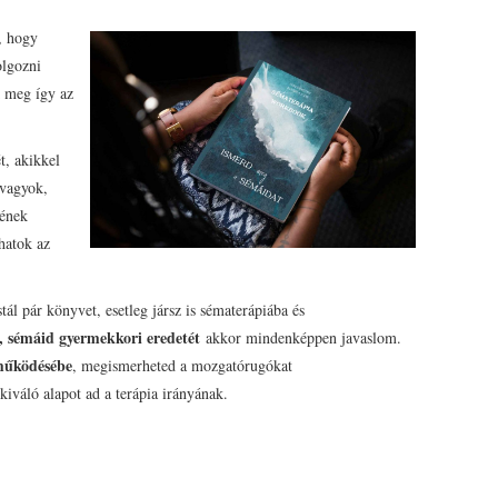
, hogy
olgozni
k meg így az
t, akikkel
 vagyok,
nének
hatok az
ál pár könyvet, esetleg jársz is sématerápiába és
, sémáid gyermekkori eredetét
akkor mindenképpen javaslom.
 működésébe
, megismerheted a mozgatórugókat
kiváló alapot ad a terápia irányának.