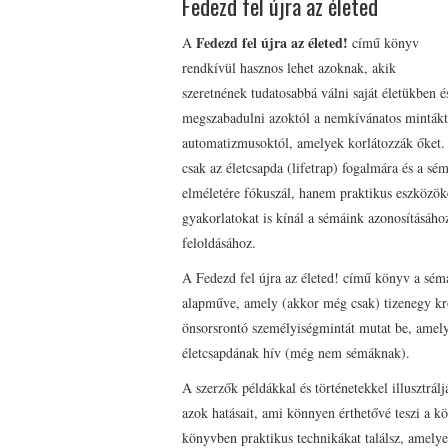
Fedezd fel újra az életed
Fedezd fel újra az életed!
A
című könyv
rendkívül hasznos lehet azoknak, akik
szeretnének tudatosabbá válni saját életükben é
megszabadulni azoktól a nemkívánatos mintákt
automatizmusoktól, amelyek korlátozzák őket
csak az életcsapda (lifetrap) fogalmára és a sé
elméletére fókuszál, hanem praktikus eszközök
gyakorlatokat is kínál a sémáink azonosításáho
feloldásához.
A Fedezd fel újra az életed! című könyv a sém
alapműve, amely (akkor még csak) tizenegy kr
önsorsrontó személyiségmintát mutat be, amel
életcsapdának hív (még nem sémáknak).
A szerzők példákkal és történetekkel illusztrál
azok hatásait, ami könnyen érthetővé teszi a k
könyvben praktikus technikákat találsz, amelye