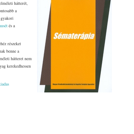
lméleti hátterét,
fontosabb a
 gyakori
musét
és a
ehéz részeket
tnak benne a
méleti hátteret nem
nyag kerekedhessen
kiadas