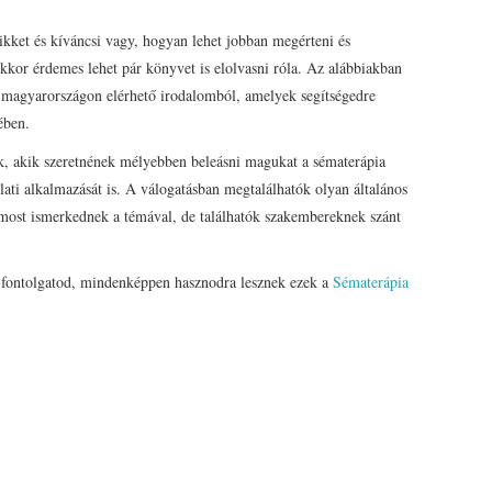
ikket és kíváncsi vagy, hogyan lehet jobban megérteni és
akkor érdemes lehet pár könyvet is elolvasni róla. Az alábbiakban
 magyarországon elérhető irodalomból, amelyek segítségedre
ében.
, akik szeretnének mélyebben beleásni magukat a sématerápia
lati alkalmazását is. A válogatásban megtalálhatók olyan általános
most ismerkednek a témával, de találhatók szakembereknek szánt
 fontolgatod, mindenképpen hasznodra lesznek ezek a
Sématerápia