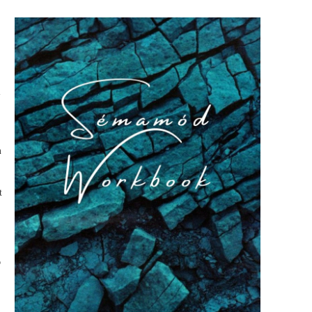
l
n
t
p