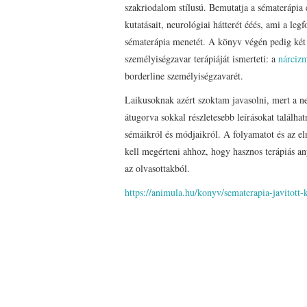
szakriodalom stílusú. Bemutatja a sématerápia e
kutatásait, neurológiai hátterét ééés, ami a leg
sématerápia menetét. A könyv végén pedig két
személyiségzavar terápiáját ismerteti: a
nárciz
borderline személyiségzavarét.
Laikusoknak azért szoktam javasolni, mert a n
átugorva sokkal részletesebb leírásokat találha
sémáikról és módjaikról. A folyamatot és az el
kell megérteni ahhoz, hogy hasznos terápiás a
az olvasottakból.
https://animula.hu/konyv/sematerapia-javitott-