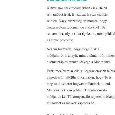
A hivatalos szakirodalmakban csak 18-20
sémamódot írtak le, azokat is csak említés
szinten. Nagy büszkeség számomra, hogy
összeszedtem tudományos cikkekből 102
sémamódot, olyan ritkaságokat is, mint példáu
a Comic protector.
Nekem hiányzott, hogy megtudjak a
módjaimról is annyit, mint a sémáimról, hisze
a sématerápiás munka lényege a Módmunka
Ezért megírtam az eddigi legrészletesebb leírás
a módokról, kitölthető formában, hogy Te is
meg tudd ismerni hogyan működnek a tieid.
Mindenkinek van például Túlkompenzáló
módja, de két Túlkompenzáló teljesen máskép
működhet és máskor kapcsola be.