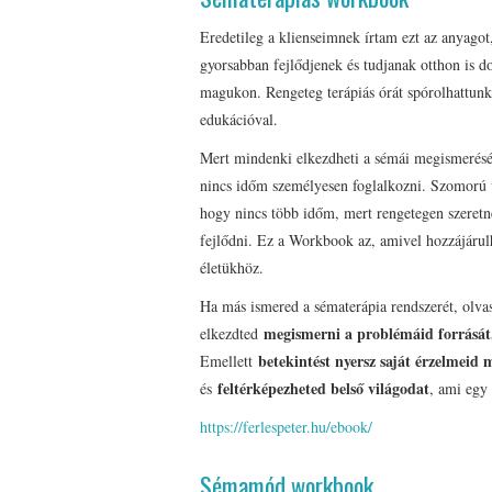
Eredetileg a klienseimnek írtam ezt az anyagot
gyorsabban fejlődjenek és tudjanak otthon is d
magukon. Rengeteg terápiás órát spórolhattun
edukációval.
Mert mindenki elkezdheti a sémái megismerésé
nincs időm személyesen foglalkozni. Szomorú
hogy nincs több időm, mert rengetegen szeret
fejlődni. Ez a Workbook az, amivel hozzájárul
életükhöz.
Ha más ismered a sématerápia rendszerét, olvast
megismerni a problémáid forrását
elkezdted
betekintést nyersz saját érzelmeid
Emellett
feltérképezheted belső világodat
és
, ami egy 
https://ferlespeter.hu/ebook/
Sémamód workbook