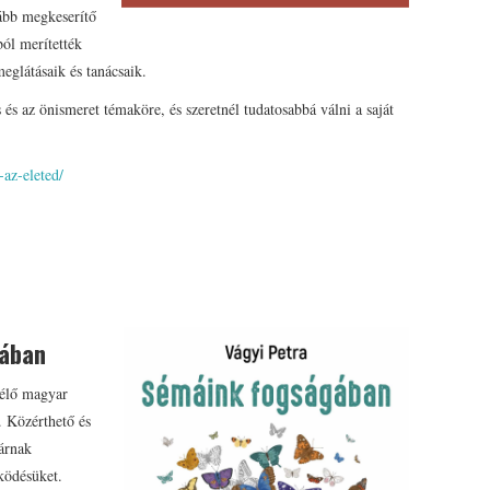
kább megkeserítő
ból merítették
meglátásaik és tanácsaik.
 és az önismeret témaköre, és szeretnél tudatosabbá válni a saját
-az-eleted/
ában
 élő magyar
. Közérthető és
árnak
ködésüket.