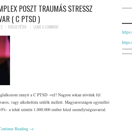
OMPLEX POSZT TRAUMÁS STRESSZ
VAR ( C PTSD )
22
FERLES PÉTER
LEAVE A COMMENT
https
https
 foglalkozom ennyit a C PTSD -vel? Nagyon sokan növünk fel
zavaros, vagy alkoholista szülők mellett. Magyarországon egymillió
g 10%- a tehát szintén 1.000.000 ember küzd személyiségzavarral.
Continue Reading
→