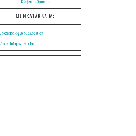
Kérjen időpontot
MUNKATÁRSAIM:
://pszichologusbudapest.eu
://mandulapszicho.hu