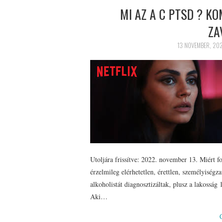
MI AZ A C PTSD ? K
ZA
13 NOVEMBER, 20
Utoljára frissítve: 2022. november 13. Miért
érzelmileg elérhetetlen, érettlen, személyiség
alkoholistát diagnosztizáltak, plusz a lakossá
Aki…