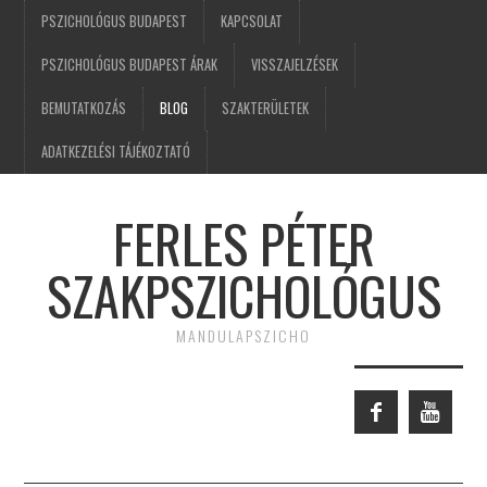
PSZICHOLÓGUS BUDAPEST
KAPCSOLAT
PSZICHOLÓGUS BUDAPEST ÁRAK
VISSZAJELZÉSEK
BEMUTATKOZÁS
BLOG
SZAKTERÜLETEK
ADATKEZELÉSI TÁJÉKOZTATÓ
FERLES PÉTER
SZAKPSZICHOLÓGUS
MANDULAPSZICHO