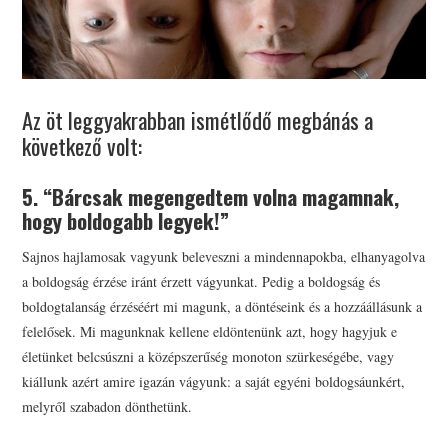
KOSÁR
BLOG
Az öt leggyakrabban ismétlődő megbánás a
következő volt:
5. “Bárcsak megengedtem volna magamnak,
hogy boldogabb legyek!”
Sajnos hajlamosak vagyunk beleveszni a mindennapokba, elhanyagolva
a boldogság érzése iránt érzett vágyunkat. Pedig a boldogság és
boldogtalanság érzéséért mi magunk, a döntéseink és a hozzáállásunk a
felelősek. Mi magunknak kellene eldöntenünk azt, hogy hagyjuk e
életünket belcsúszni a középszerűség monoton szürkeségébe, vagy
kiállunk azért amire igazán vágyunk: a saját egyéni boldogsáunkért,
melyről szabadon dönthetünk.