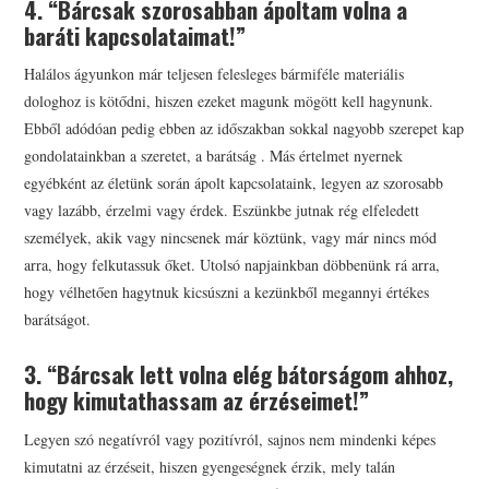
4. “Bárcsak szorosabban ápoltam volna a
baráti kapcsolataimat!”
Halálos ágyunkon már teljesen felesleges bármiféle materiális
dologhoz is kötődni, hiszen ezeket magunk mögött kell hagynunk.
Ebből adódóan pedig ebben az időszakban sokkal nagyobb szerepet kap
gondolatainkban a szeretet, a barátság . Más értelmet nyernek
egyébként az életünk során ápolt kapcsolataink, legyen az szorosabb
vagy lazább, érzelmi vagy érdek. Eszünkbe jutnak rég elfeledett
személyek, akik vagy nincsenek már köztünk, vagy már nincs mód
arra, hogy felkutassuk őket. Utolsó napjainkban döbbenünk rá arra,
hogy vélhetően hagytnuk kicsúszni a kezünkből megannyi értékes
barátságot.
3. “Bárcsak lett volna elég bátorságom ahhoz,
hogy kimutathassam az érzéseimet!”
Legyen szó negatívról vagy pozitívról, sajnos nem mindenki képes
kimutatni az érzéseit, hiszen gyengeségnek érzik, mely talán