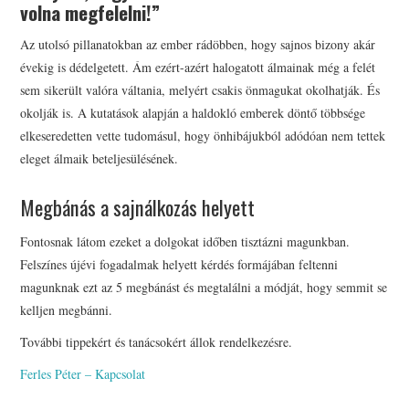
volna megfelelni!”
Az utolsó pillanatokban az ember rádöbben, hogy sajnos bizony akár
évekig is dédelgetett. Ám ezért-azért halogatott álmainak még a felét
sem sikerült valóra váltania, melyért csakis önmagukat okolhatják. És
okolják is. A kutatások alapján a haldokló emberek döntő többsége
elkeseredetten vette tudomásul, hogy önhibájukból adódóan nem tettek
eleget álmaik beteljesülésének.
Megbánás a sajnálkozás helyett
Fontosnak látom ezeket a dolgokat időben tisztázni magunkban.
Felszínes újévi fogadalmak helyett kérdés formájában feltenni
magunknak ezt az 5 megbánást és megtalálni a módját, hogy semmit se
kelljen megbánni.
További tippekért és tanácsokért állok rendelkezésre.
Ferles Péter – Kapcsolat