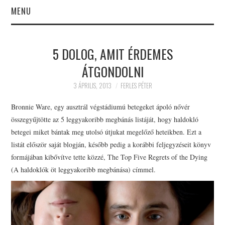
MENU
PSZICHOLÓGUS
5 DOLOG, AMIT ÉRDEMES
BUDAPEST
ÁTGONDOLNI
BEMUTATKOZÁS
3 ÁPRILIS, 2013
FERLES PÉTER
Bronnie Ware, egy ausztrál végstádiumú betegeket ápoló nővér
KAPCSOLAT
összegyűjtötte az 5 leggyakoribb megbánás listáját, hogy haldokló
betegei miket bántak meg utolsó útjukat megelőző heteikben. Ezt a
PSZICHOLÓGUS
listát először saját blogján, később pedig a korábbi feljegyzéseit könyv
formájában kibővítve tette közzé, The Top Five Regrets of the Dying
BUDAPEST ÁRAK
(A haldoklók öt leggyakoribb megbánása) címmel.
SZAKTERÜLETEK
EBOOKOK