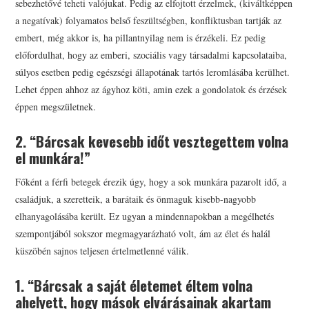
sebezhetővé teheti valójukat. Pedig az elfojtott érzelmek, (kiváltképpen
a negatívak) folyamatos belső feszültségben, konfliktusban tartják az
embert, még akkor is, ha pillantnyilag nem is érzékeli. Ez pedig
előfordulhat, hogy az emberi, szociális vagy társadalmi kapcsolataiba,
súlyos esetben pedig egészségi állapotának tartós leromlásába kerülhet.
Lehet éppen ahhoz az ágyhoz köti, amin ezek a gondolatok és érzések
éppen megszületnek.
2. “Bárcsak kevesebb időt vesztegettem volna
el munkára!”
Főként a férfi betegek érezik úgy, hogy a sok munkára pazarolt idő, a
családjuk, a szeretteik, a barátaik és önmaguk kisebb-nagyobb
elhanyagolásába került. Ez ugyan a mindennapokban a megélhetés
szempontjából sokszor megmagyarázható volt, ám az élet és halál
küszöbén sajnos teljesen értelmetlenné válik.
1. “Bárcsak a saját életemet éltem volna
ahelyett, hogy mások elvárásainak akartam